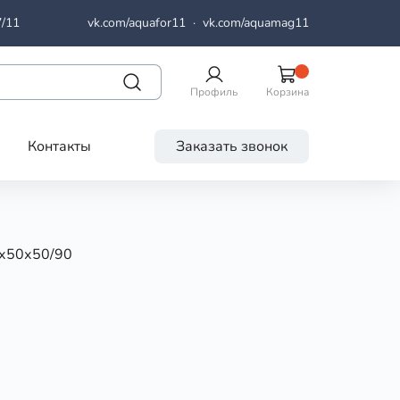
7/11
vk.com/aquafor11
·
vk.com/aquamag11
Профиль
Корзина
Контакты
Заказать звонок
0х50х50/90