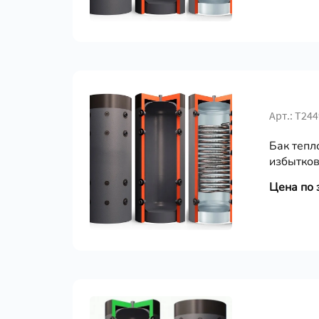
Арт.: Т24
Бак тепл
избытков
Цена по 