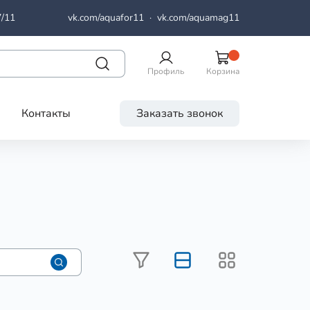
7/11
vk.com/aquafor11
·
vk.com/aquamag11
Профиль
Корзина
Контакты
Заказать звонок