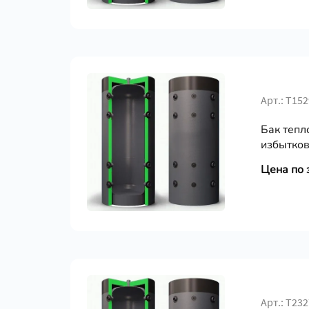
Арт.: Т15
Бак тепл
избытков
Цена по 
Арт.: Т23