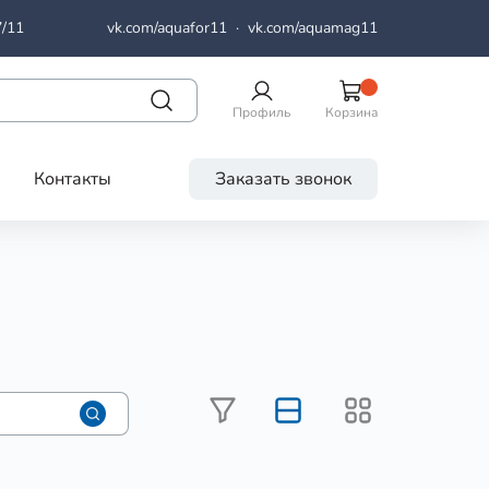
7/11
vk.com/aquafor11
·
vk.com/aquamag11
Профиль
Корзина
Контакты
Заказать звонок