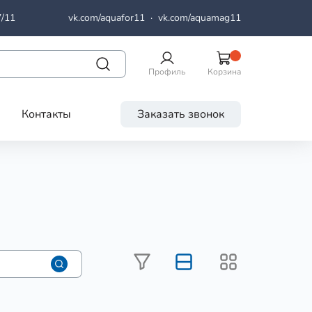
7/11
vk.com/aquafor11
·
vk.com/aquamag11
Профиль
Корзина
Контакты
Заказать звонок