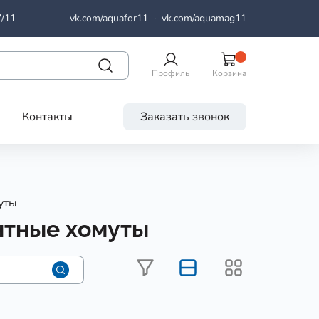
7/11
vk.com/aquafor11
·
vk.com/aquamag11
Профиль
Корзина
Контакты
Заказать звонок
уты
нтные хомуты