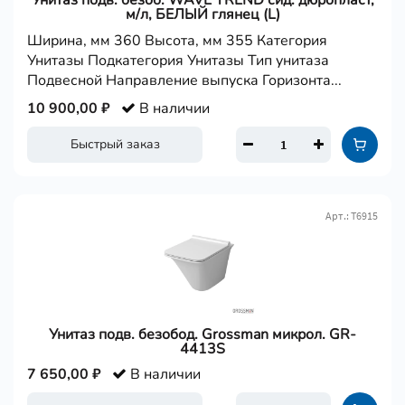
Унитаз подв. безоб. WAVE TREND сид. дюропласт,
м/л, БЕЛЫЙ глянец (L)
Ширина, мм 360 Высота, мм 355 Категория
Унитазы Подкатегория Унитазы Тип унитаза
Подвесной Направление выпуска Горизонта...
10 900,00 ₽
В наличии
Быстрый заказ
Арт.: Т6915
Унитаз подв. безобод. Grossman микрол. GR-
4413S
7 650,00 ₽
В наличии