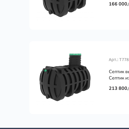
166 000,
Арт.: Т778
Септик в
Септик из
213 800,