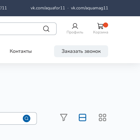
7/11
vk.com/aquafor11
·
vk.com/aquamag11
Профиль
Корзина
Контакты
Заказать звонок