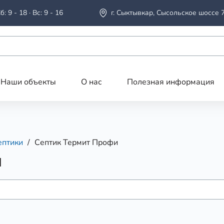
б: 9 - 18 · Вс: 9 - 16
г. Сыктывкар, Сысольское шоссе 
Наши объекты
О нас
Полезная информация
ептики
Септик Термит Профи
и