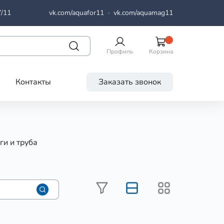
7/11
vk.com/aquafor11
·
vk.com/aquamag11
Профиль
Корзина
Контакты
Заказать звонок
и и труба