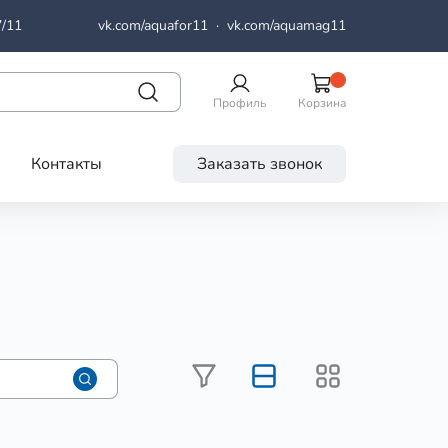
7/11
vk.com/aquafor11
·
vk.com/aquamag11
Профиль
Корзина
Контакты
Заказать звонок