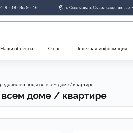
б: 9 - 18 · Вс: 9 - 16
г. Сыктывкар, Сысольское шоссе 
Наши объекты
О нас
Полезная информация
редочистка воды во всем доме / квартире
 всем доме / квартире