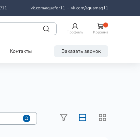
7/11
vk.com/aquafor11
·
vk.com/aquamag11
Профиль
Корзина
Контакты
Заказать звонок