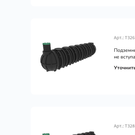
Арт.: Т326
Подземны
не вступа
Уточнит
Арт.: Т328