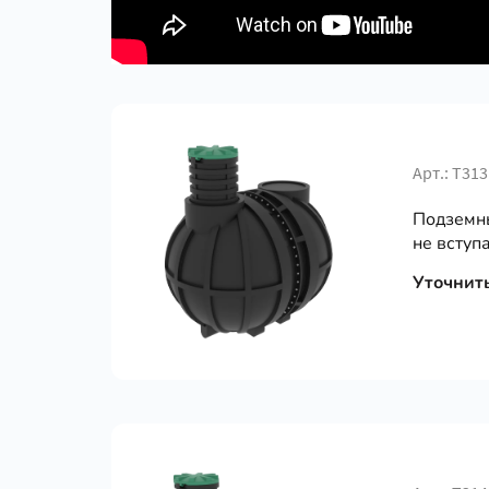
Арт.: Т313
Подземны
не вступа
Уточнит