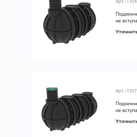
Арт.: Т314
Подземны
не вступа
Уточнит
Арт.: Т317
Подземны
не вступа
Уточнит