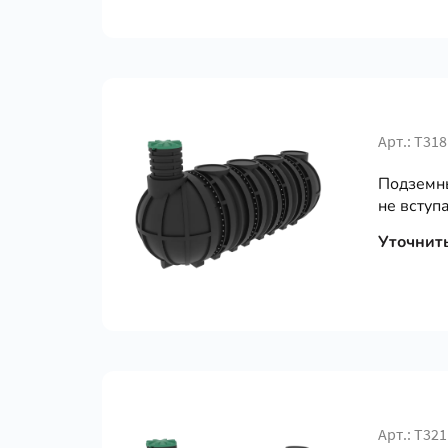
Арт.: Т318
Подземны
не вступа
Уточнит
Арт.: Т321