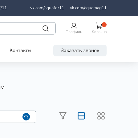
7/11
vk.com/aquafor11
·
vk.com/aquamag11
Профиль
Корзина
Контакты
Заказать звонок
 М