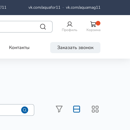
7/11
vk.com/aquafor11
·
vk.com/aquamag11
Профиль
Корзина
Контакты
Заказать звонок