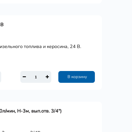
4В
изельного топлива и керосина, 24 В.
В корзину
л/мин, Н-3м, вып.отв. 3/4")