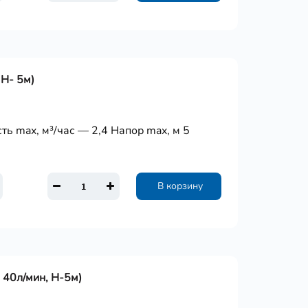
 Н- 5м)
ь max, м³/час — 2,4 Напор max, м 5
В корзину
 40л/мин, Н-5м)