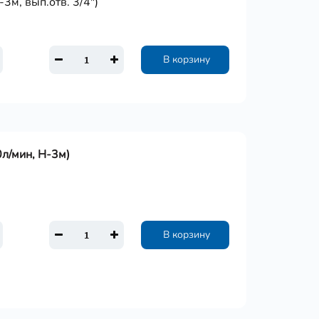
3м, вып.отв. 3/4")
В корзину
л/мин, Н-3м)
В корзину