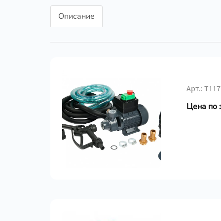
Описание
Арт.: Т117
Цена по 