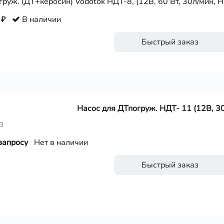
груж. (ДТ+керосин) Vodotok НДТ-8, (12В, 60 Вт, 30л/мин, Н-
 ₽
В наличии
Быстрый заказ
Насос для ДТпогруж. НДТ- 11 (12В, 30
3
запросу
Нет в наличии
Быстрый заказ