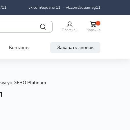
7/11
vk.com/aquafor11
·
vk.com/aquamag11
Профиль
Корзина
Контакты
Заказать звонок
 чугун GEBO Platinum
m