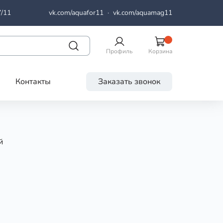
7/11
vk.com/aquafor11
·
vk.com/aquamag11
Профиль
Корзина
Контакты
Заказать звонок
й