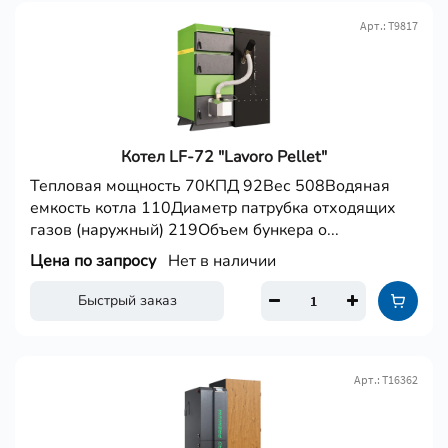
Арт.: Т9817
Котел LF-72 "Lavoro Pellet"
Тепловая мощность 70КПД 92Вес 508Водяная
емкость котла 110Диаметр патрубка отходящих
газов (наружный) 219Объем бункера о...
Цена по запросу
Нет в наличии
Быстрый заказ
Арт.: Т16362