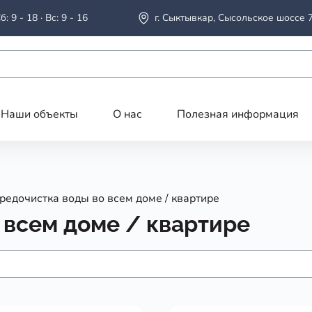
б: 9 - 18 · Вс: 9 - 16
г. Сыктывкар, Сысольское шоссе 
Наши объекты
О нас
Полезная информация
редочистка воды во всем доме / квартире
 всем доме / квартире