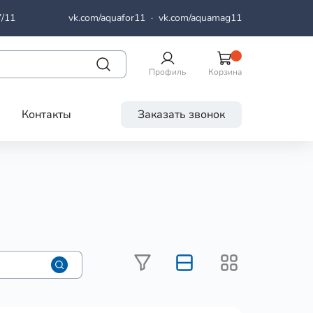
7/11
vk.com/aquafor11
·
vk.com/aquamag11
Профиль
Корзина
Контакты
Заказать звонок