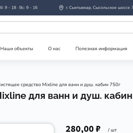
б: 9 - 18 · Вс: 9 - 16
г. Сыктывкар, Сысольское шоссе 
Наши объекты
О нас
Полезная информация
истящее средство Mixline для ванн и душ. кабин 750г
xline для ванн и душ. кабин
280,00 ₽
/ шт