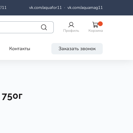
7/11
vk.com/aquafor11
·
vk.com/aquamag11
Профиль
Корзина
Контакты
Заказать звонок
 750г